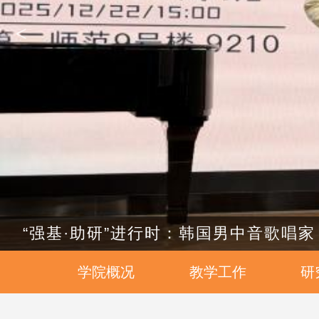
<
“强基·助研”进行时：韩国男中音歌唱
学院概况
教学工作
研