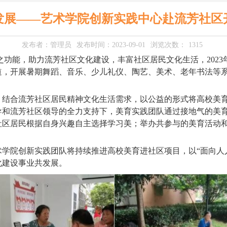
发展——艺术学院创新实践中心赴流芳社区
发布者：管理员
发布时间：2023-09-01
浏览次数：
1315
之功能，助力流芳社区文化建设
，丰富
社区居民文化生活
，
20
道，开展暑期
舞蹈、音乐、少儿礼仪、陶艺、美术
、
老
年书法
等
，结合
流芳
社区居民精神文化生活需求，以公益的形式将高校美
导和流芳
社区领导的全力支持下，美育实践团队通过接地气的美
社区居民根据自身兴趣自主选择学习美；举办共参与的美育活动
。
术学院创新实
践
团队将
持续推进高校
美育进社区项目，
以
“面向人
化建设事业共发展
。