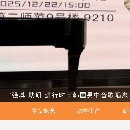
<
“强基·助研”进行时：韩国男中音歌唱
学院概况
教学工作
研